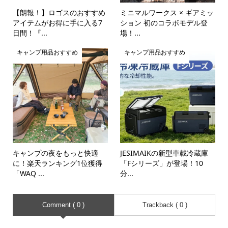
【朗報！】ロゴスのおすすめ
ミニマルワークス × ギアミッ
アイテムがお得に手に入る7
ション 初のコラボモデル登
日間！『...
場！...
キャンプ用品おすすめ
キャンプ用品おすすめ
キャンプの夜をもっと快適
JESIMAIKの新型車載冷蔵庫
に！楽天ランキング1位獲得
「Fシリーズ」が登場！10
「WAQ ...
分...
Comment ( 0 )
Trackback ( 0 )