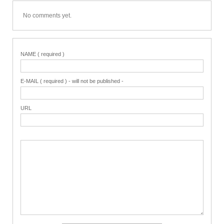
No comments yet.
NAME ( required )
E-MAIL ( required ) - will not be published -
URL