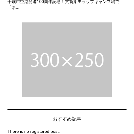
で
冬キャンプの常識が変わる！温泉級の暖かさを屋外で体験でき
ス
る電...
「ノ
おすすめ記事
There is no registered post.