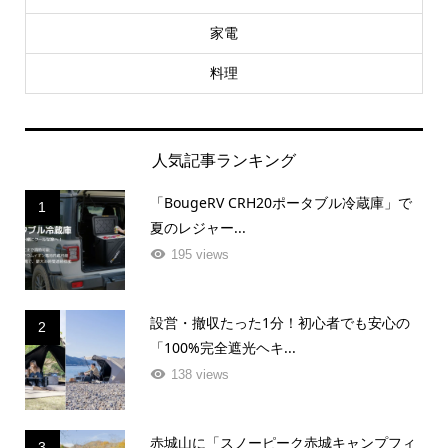
家電
料理
人気記事ランキング
「BougeRV CRH20ポータブル冷蔵庫」で
1
夏のレジャー...
195 views
設営・撤収たった1分！初心者でも安心の
2
「100%完全遮光ヘキ...
138 views
赤城山に「スノーピーク赤城キャンプフィ
3