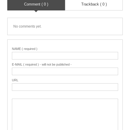
Comment ( 0 )
Trackback ( 0 )
No comments yet.
NAME ( required )
E-MAIL ( required ) - will not be published -
URL