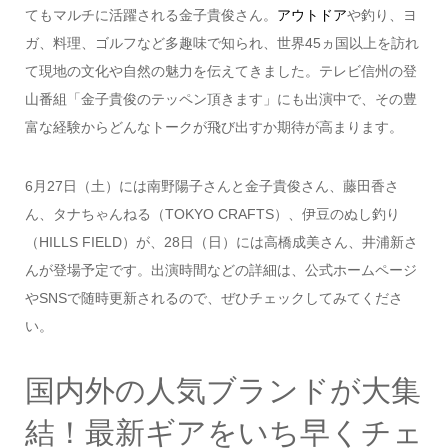
てもマルチに活躍される金子貴俊さん。
アウトドア
や釣り、ヨ
ガ、料理、ゴルフなど多趣味で知られ、世界45ヵ国以上を訪れ
て現地の文化や自然の魅力を伝えてきました。テレビ信州の登
山番組「金子貴俊のテッペン頂きます」にも出演中で、その豊
富な経験からどんなトークが飛び出すか期待が高まります。
6月27日（土）には南野陽子さんと金子貴俊さん、藤田香さ
ん、タナちゃんねる（TOKYO CRAFTS）、伊豆のぬし釣り
（HILLS FIELD）が、28日（日）には高橋成美さん、井浦新さ
んが登場予定です。出演時間などの詳細は、公式ホームページ
やSNSで随時更新されるので、ぜひチェックしてみてくださ
い。
国内外の人気ブランドが大集
結！最新ギアをいち早くチェ