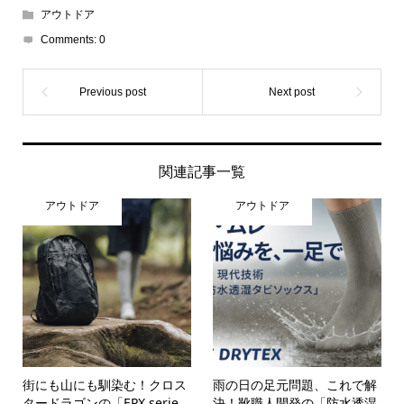
アウトドア
Comments:
0
関連記事一覧
アウトドア
アウトドア
街にも山にも馴染む！クロス
雨の日の足元問題、これで解
タードラゴンの「EPX serie...
決！靴職人開発の「防水透湿