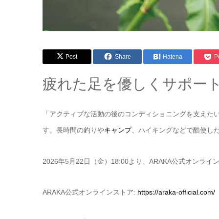
Post
Share
Hatena
P
疲れた足を優しくサポー
「アクティブな活動の後のコンディショニングを支えた
す。長時間の釣りや
キャンプ
、ハイキングなどで酷使し
2026年5月22日（金）18:00より、ARAKA公式オ
ARAKA公式オンラインストア:
https://araka-official.com/