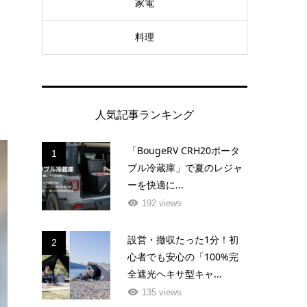
家電
料理
g
人気記事ランキング
「BougeRV CRH20ポータ
1
ブル冷蔵庫」で夏のレジャ
ーを快適に...
192 views
設営・撤収たった1分！初
2
心者でも安心の「100%完
全遮光ヘキサ型キャ...
135 views