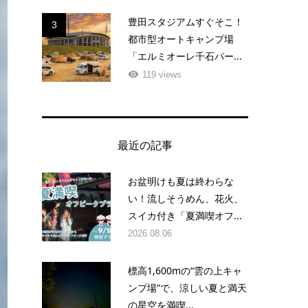
豊田スタジアムすぐそこ！
3
都市型オートキャンプ場
「エルミオーレ千石パー...
119 views
最近の記事
お盆明けも夏は終わらな
い！流しそうめん、花火、
スイカ付き「夏満喫オフ...
2026.08.06
標高1,600mの“雲の上キャ
ンプ場”で、涼しい夏と満天
の星空を満喫...