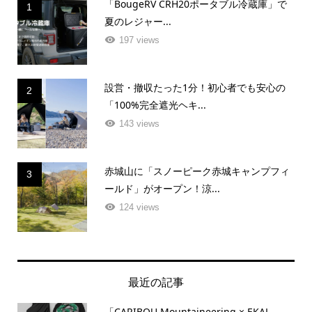
「BougeRV CRH20ポータブル冷蔵庫」で
1
夏のレジャー...
197 views
設営・撤収たった1分！初心者でも安心の
2
「100%完全遮光ヘキ...
143 views
赤城山に「スノーピーク赤城キャンプフィ
3
ールド」がオープン！涼...
124 views
最近の記事