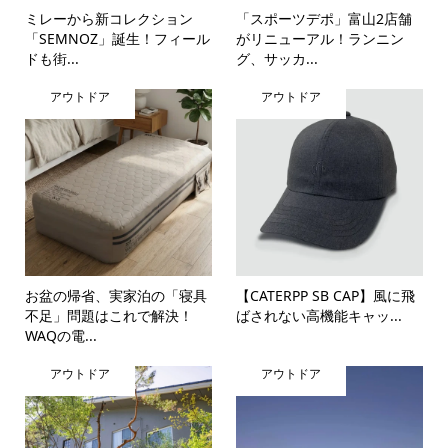
ミレーから新コレクション
「スポーツデポ」富山2店舗
「SEMNOZ」誕生！フィール
がリニューアル！ランニン
ドも街...
グ、サッカ...
アウトドア
アウトドア
お盆の帰省、実家泊の「寝具
【CATERPP SB CAP】風に飛
不足」問題はこれで解決！
ばされない高機能キャッ...
WAQの電...
アウトドア
アウトドア