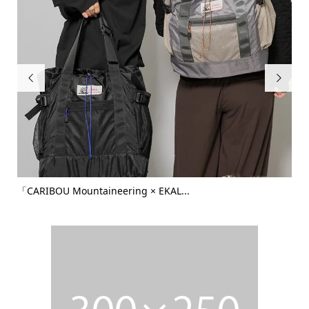


愛犬と淡路島で最高の思い出を！専用ディナー＆ドッグラン付
千
きグ...
「ネ.