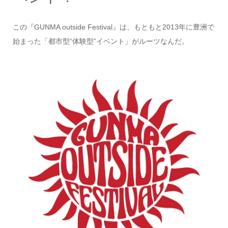
この『GUNMA outside Festival』は、もともと2013年に豊洲で
始まった「都市型“体験型”イベント」がルーツなんだ。