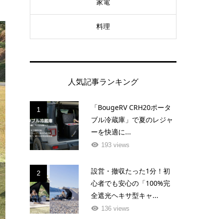
家電
料理
人気記事ランキング
「BougeRV CRH20ポータ
1
ブル冷蔵庫」で夏のレジャ
ーを快適に...
193 views
設営・撤収たった1分！初
2
心者でも安心の「100%完
全遮光ヘキサ型キャ...
136 views