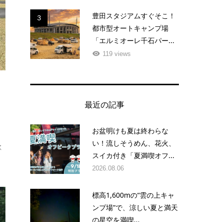
豊田スタジアムすぐそこ！
3
都市型オートキャンプ場
「エルミオーレ千石パー...
119 views
最近の記事
お盆明けも夏は終わらな
い！流しそうめん、花火、
欲
スイカ付き「夏満喫オフ...
2026.08.06
標高1,600mの“雲の上キャ
ンプ場”で、涼しい夏と満天
の星空を満喫...