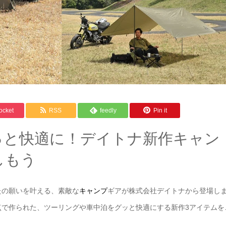
ocket
RSS
feedly
Pin it
っと快適に！デイトナ新作キャン
しもう
たの願いを叶える、素敵な
キャンプ
ギアが株式会社デイトナから登場し
点で作られた、ツーリングや車中泊をグッと快適にする新作3アイテムを