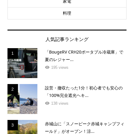
家電
料理
人気記事ランキング
「BougeRV CRH20ポータブル冷蔵庫」で
1
夏のレジャー...
195 views
設営・撤収たった1分！初心者でも安心の
2
「100%完全遮光ヘキ...
138 views
赤城山に「スノーピーク赤城キャンプフィ
3
ールド」がオープン！涼...