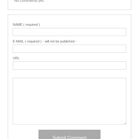
No comments yet.
NAME ( required )
E-MAIL ( required ) - will not be published -
URL