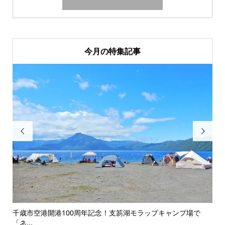
今月の特集記事


港開港100周年記念！支笏湖モラップキャンプ場で
冬キャンプの常識
る電...