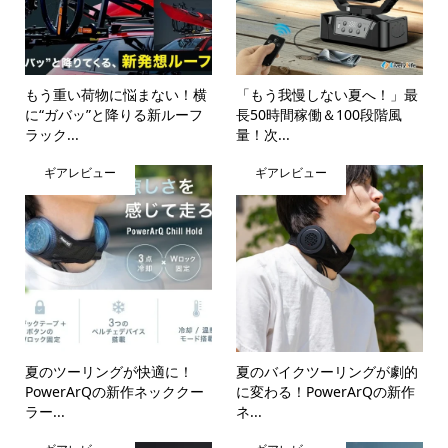
もう重い荷物に悩まない！横
「もう我慢しない夏へ！」最
に“ガバッ”と降りる新ルーフ
長50時間稼働＆100段階風
ラック...
量！次...
ギアレビュー
ギアレビュー
夏のツーリングが快適に！
夏のバイクツーリングが劇的
PowerArQの新作ネッククー
に変わる！PowerArQの新作
ラー...
ネ...