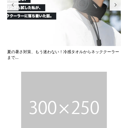


ラー
北相木村「長者の森」が大人気！愛犬と快適に過ごせる進化系
D
アウ...
ス..