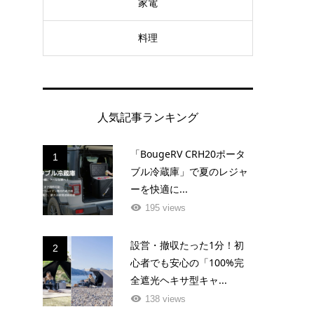
家電
料理
人気記事ランキング
「BougeRV CRH20ポータ
1
ブル冷蔵庫」で夏のレジャ
ーを快適に...
195 views
設営・撤収たった1分！初
2
心者でも安心の「100%完
全遮光ヘキサ型キャ...
138 views