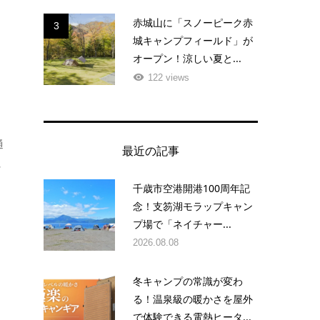
赤城山に「スノーピーク赤
3
城キャンプフィールド」が
オープン！涼しい夏と...
122 views
通
最近の記事
ッ
千歳市空港開港100周年記
念！支笏湖モラップキャン
プ場で「ネイチャー...
2026.08.08
冬キャンプの常識が変わ
る！温泉級の暖かさを屋外
で体験できる電熱ヒータ...