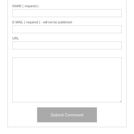
NAME ( required )
E-MAIL ( required ) - will not be published -
URL