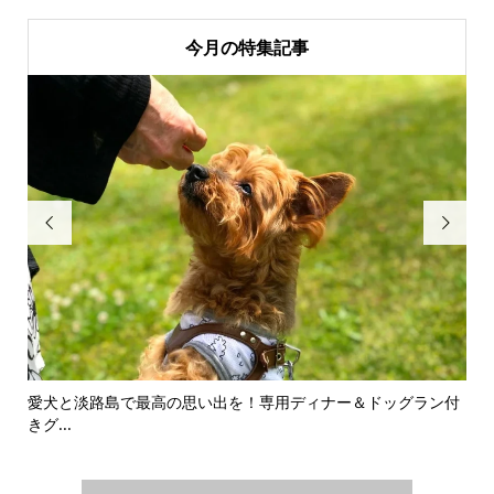
今月の特集記事


ラー
愛犬と淡路島で最高の思い出を！専用ディナー＆ドッグラン付
千
きグ...
「ネ.