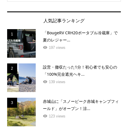
人気記事ランキング
「BougeRV CRH20ポータブル冷蔵庫」で
1
夏のレジャー...
197 views
設営・撤収たった1分！初心者でも安心の
2
「100%完全遮光ヘキ...
139 views
赤城山に「スノーピーク赤城キャンプフィ
3
ールド」がオープン！涼...
123 views