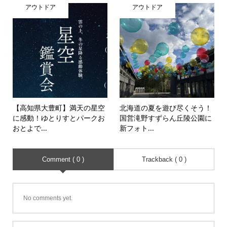
アウトドア
アウトドア
【高知県大豊町】満天の星空
北海道の夏を遊び尽くそう！
に感動！ゆとりすとパークお
国営滝野すずらん丘陵公園に
おとよで...
新フォト...
Comment ( 0 )
Trackback ( 0 )
No comments yet.