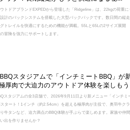
トドアブランドEXPEDから登場した「Ridgeline」は、22kgの荷重に
新設計のバックシステムを搭載した大型バックパックです。数日間の縦
グトレイルを快適にするための機能が満載。55Lと65Lの2サイズ展開
たの冒険を強力にサポートします。
BBQスタジアムで「インチミートBBQ」が
極厚肉で大迫力のアウトドア体験を楽しもう
 BBQスタジアムの全3店舗で、2026年9月11日より新メニュー「インチミ
がスタート！1インチ（約2.54cm）を超える極厚肉が主役で、奥羽牛ク
り牛タンなど、迫力満点のBBQ体験が手ぶらで楽しめます。家族や仲
思い出を作りませんか？