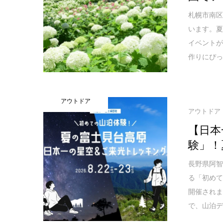
札幌市南
います。
イベントが
作りにぴ
アウトドア
アウトドア
【日本
験」！
長野県阿
る「初めて
開催され
で、山泊