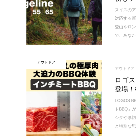
スイスのアウ
対応する
登山やロン
で、あな
アウトドア
アウトドア
ロゴス
登場！
LOGOS
トBBQ」
シタや厚切
と特別な