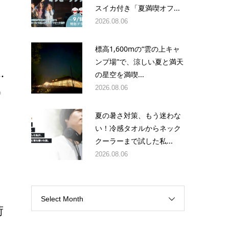
スイカ付き「夏満喫オフ...
2026.08.06
標高1,600mの“雲の上キャ
ンプ場”で、涼しい夏と満天
.
の星空を満喫...
2026.08.06
の
れ
夏の暑さ対策、もう迷わな
練
い！冷感タオルからネック
クーラーまで試した私...
2026.08.06
Select Month
荷