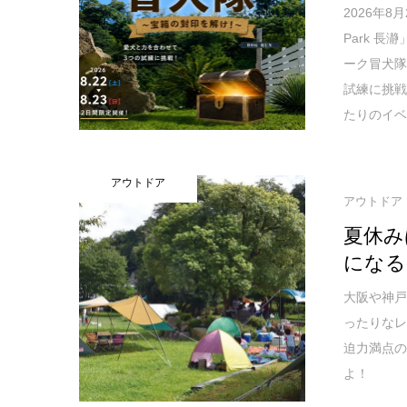
2026年8
Park 
ーク冒犬隊
試練に挑
たりのイ
アウトドア
アウトドア
夏休み
になる
大阪や神
ったりなレ
迫力満点
よ！