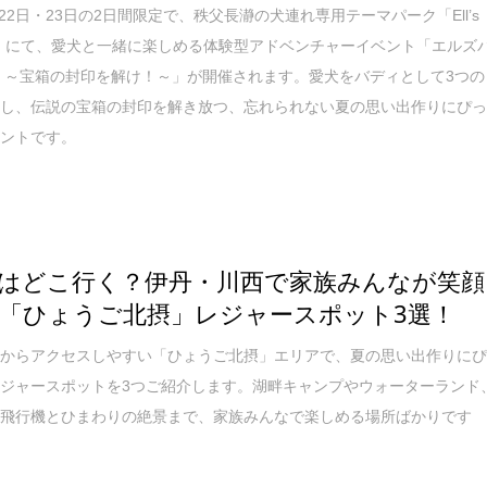
月22日・23日の2日間限定で、秩父長瀞の犬連れ専用テーマパーク「Ell’s
長瀞」にて、愛犬と一緒に楽しめる体験型アドベンチャーイベント「エルズ
 ～宝箱の封印を解け！～」が開催されます。愛犬をバディとして3つの
戦し、伝説の宝箱の封印を解き放つ、忘れられない夏の思い出作りにぴ
ベントです。
はどこ行く？伊丹・川西で家族みんなが笑顔
「ひょうご北摂」レジャースポット3選！
戸からアクセスしやすい「ひょうご北摂」エリアで、夏の思い出作りに
ジャースポットを3つご紹介します。湖畔キャンプやウォーターランド
の飛行機とひまわりの絶景まで、家族みんなで楽しめる場所ばかりです