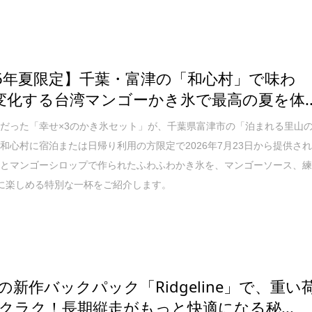
26年夏限定】千葉・富津の「和心村」で味わ
変化する台湾マンゴーかき氷で最高の夏を体..
だった「幸せ×3のかき氷セット」が、千葉県富津市の「泊まれる里山
和心村に宿泊または日帰り利用の方限定で2026年7月23日から提供さ
乳とマンゴーシロップで作られたふわふわかき氷を、マンゴーソース、
に楽しめる特別な一杯をご紹介します。
EDの新作バックパック「Ridgeline」で、重い
クラク！長期縦走がもっと快適になる秘...