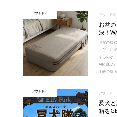
アウトドア
アウトドア
お盆の
決！W
お盆の帰
「どこに
するのが、
AIR B
手軽で快
アウトドア
アウトドア
愛犬と
箱をG