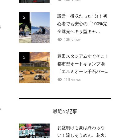
て
設営・撤収たった1分！初
2
験
心者でも安心の「100%完
出
全遮光ヘキサ型キャ...
136 views
豊田スタジアムすぐそこ！
3
都市型オートキャンプ場
「エルミオーレ千石パー...
119 views
き
が
最近の記事
ま
お盆明けも夏は終わらな
い！流しそうめん、花火、