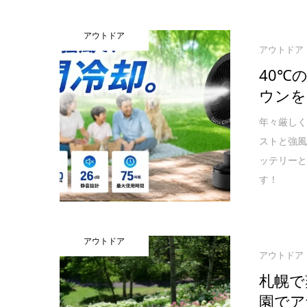
アウトドア
アウトドア
40℃
ウンを
年々厳しく
ストと強
ッテリー
す！
アウトドア
アウトドア
札幌で
園でア