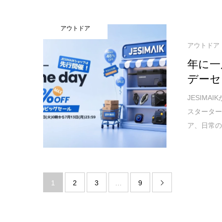
アウトドア
アウトドア
年に一
デーセ
JESIM
スターター
ア、日常
1
2
3
…
9
