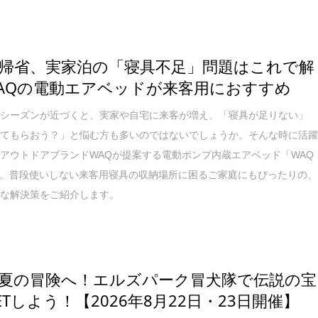
帰省、実家泊の「寝具不足」問題はこれで解
AQの電動エアベッドが来客用におすすめ
省シーズンが近づくと、実家や自宅に来客が増え、「寝具が足りない」
寝てもらおう？」と悩む方も多いのではないでしょうか。そんな時に活
アウトドアブランドWAQが提案する電動ポンプ内蔵エアベッド「WAQ
ED」。普段使いしない来客用寝具の収納場所に困るご家庭にもぴったりの、
適な解決策をご紹介します。
夏の冒険へ！エルズパーク冒犬隊で伝説の宝
ETしよう！【2026年8月22日・23日開催】