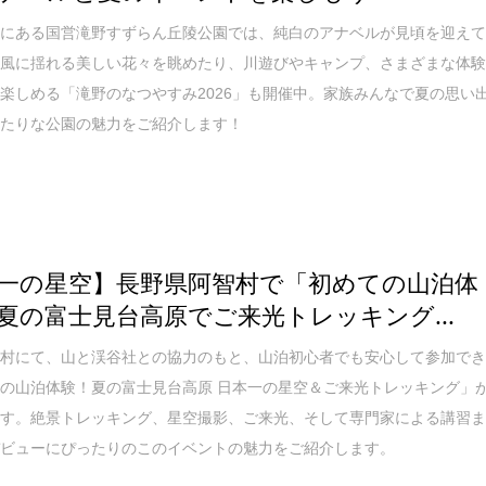
区にある国営滝野すずらん丘陵公園では、純白のアナベルが見頃を迎え
夏風に揺れる美しい花々を眺めたり、川遊びやキャンプ、さまざまな体
楽しめる「滝野のなつやすみ2026」も開催中。家族みんなで夏の思い
ったりな公園の魅力をご紹介します！
一の星空】長野県阿智村で「初めての山泊体
夏の富士見台高原でご来光トレッキング...
智村にて、山と渓谷社との協力のもと、山泊初心者でも安心して参加で
の山泊体験！夏の富士見台高原 日本一の星空＆ご来光トレッキング」
ます。絶景トレッキング、星空撮影、ご来光、そして専門家による講習
デビューにぴったりのこのイベントの魅力をご紹介します。