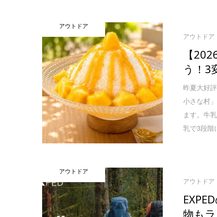
アウトドア
アウトドア
【20
う！3
昨夏大好評
小さな村」
ます。牛
乳で3段階
アウトドア
アウトドア
EXP
物もラ