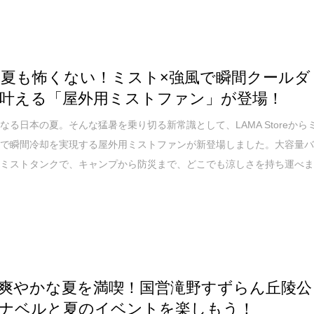
の夏も怖くない！ミスト×強風で瞬間クールダ
叶える「屋外用ミストファン」が登場！
なる日本の夏。そんな猛暑を乗り切る新常識として、LAMA Storeから
風で瞬間冷却を実現する屋外用ミストファンが新登場しました。大容量
とミストタンクで、キャンプから防災まで、どこでも涼しさを持ち運べ
爽やかな夏を満喫！国営滝野すずらん丘陵公
ナベルと夏のイベントを楽しもう！