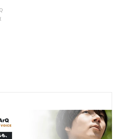
Q
ほ
る