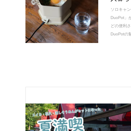
ソロキャン
DuoPo
どの便利
DuoPo