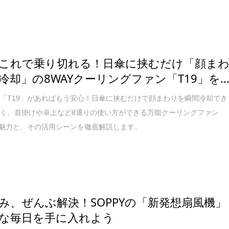
これで乗り切れる！日傘に挟むだけ「顔ま
冷却」の8WAYクーリングファン「T19」を..
「T19」があればもう安心！日傘に挟むだけで顔まわりを瞬間冷却でき
く、首掛けや卓上など8通りの使い方ができる万能クーリングファン
の魅力と、その活用シーンを徹底解説します。
み、ぜんぶ解決！SOPPYの「新発想扇風機」
な毎日を手に入れよう