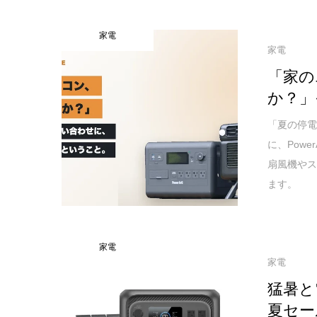
家電
家電
「家の
か？」
「夏の停
に、Pow
扇風機や
ます。
家電
家電
猛暑と
夏セー