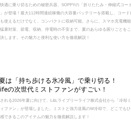
快適に乗り切るための秘密兵器、SOPPYの「折りたたみ・伸縮式コー
」が登場！最大112時間連続稼働の大容量バッテリーを搭載し、コード
でも使えるだけでなく、コンパクトに収納可能。さらに、スマホ充電機
、猛暑対策、節電、収納、停電時の不安まで、夏のあらゆる困りごとを
解決します。その魅力と便利な使い方を徹底解説！
夏は「持ち歩ける氷冷風」で乗り切る！
elyLifeの次世代ミストファンがすごい！
される2026年夏に向けて、L&Lライブリーライフ株式会社から「冷却
ディファン」が登場しました。ミストと強力送風のW冷却で、どこでもひ
体感できるこのアイテムの魅力を徹底解説します！