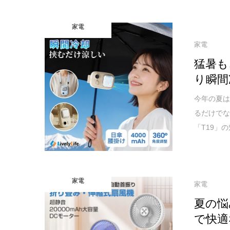
家電
家電
猛暑も
り瞬間
今年の夏は
るだけでな
「T19」
家電
家電
夏の悩
で快適