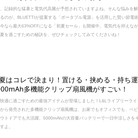
は、記録的な猛暑と電気代高騰が予想されていますよね。そんな悩みを
るのが、BLUETTIが提案する「ポータブル電源」を活用した賢い節電
今なら最大63%OFFになる「初夏セール」も開催中。電気代を抑えな
な夏を過ごすための秘訣を、ぜひチェックしてみてくださいね！
夏はコレで決まり！置ける・挟める・持ち
000mAh多機能クリップ扇風機がすごい！
快適に過ごすための最強アイテムが登場しました！L&Lライブリーライ
社から発売された多機能クリップ扇風機は、お家でもオフィスでも、ベ
ウトドアでも大活躍。5000mAhの大容量バッテリーで一日中涼しさを
ますよ。