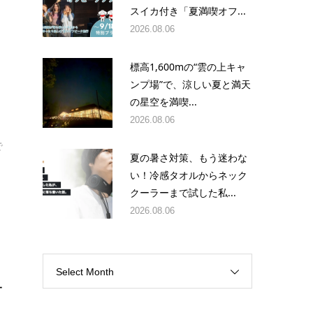
スイカ付き「夏満喫オフ...
2026.08.06
標高1,600mの“雲の上キャ
ンプ場”で、涼しい夏と満天
の星空を満喫...
2026.08.06
で
夏の暑さ対策、もう迷わな
ん
い！冷感タオルからネック
クーラーまで試した私...
2026.08.06
Select Month
一