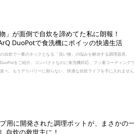
物」が面倒で自炊を諦めてた私に朗報！
rArQ DuoPotで食洗機にポイッの快適生活
しの自炊で一番のネックとなる「洗い物」の悩みを解決する調理器具、
ArQ DuoPotをご紹介。コンパクトなのに食洗機対応、フッ素コーティング
も楽々。もうデリバリーに頼らない、快適な自炊ライフを手に入れませ
プ用に開発された調理ポットが、まさかの
し自炊の救世主に！