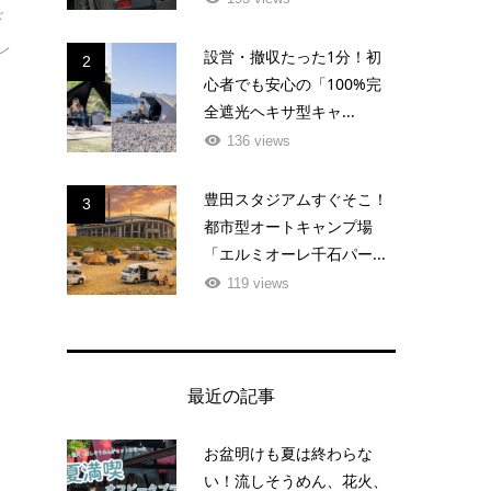
ド
レ
設営・撤収たった1分！初
2
能
心者でも安心の「100%完
こ
全遮光ヘキサ型キャ...
136 views
豊田スタジアムすぐそこ！
3
都市型オートキャンプ場
「エルミオーレ千石パー...
119 views
ミ
最近の記事
お盆明けも夏は終わらな
い！流しそうめん、花火、