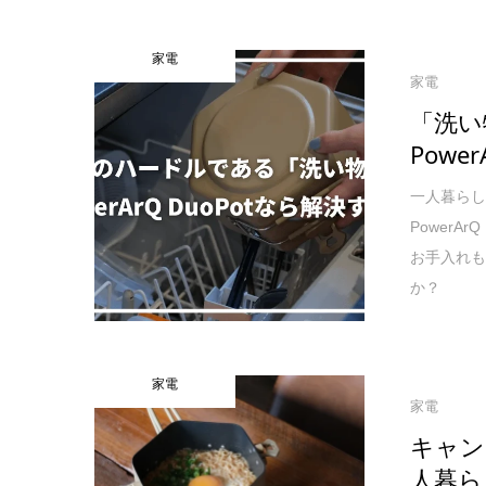
家電
家電
「洗い
Powe
一人暮ら
Power
お手入れ
か？
家電
家電
キャン
人暮ら