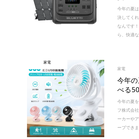
今年の夏
決してくれ
なんです！
ら、快適
家電
家電
今年の
べる5
今年の夏を
フ株式会
ーカーやア
ープでき