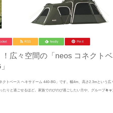
ocket
RSS
feedly
Pin it
！広々空間の「neos コネクトベ
G」
クトベース ヘキサドーム 440-BG」です。幅4m、高さ2.3mという広
ゆったりと過ごせるほど。家族でのびのび過ごしたい方や、グループ
キャ
。