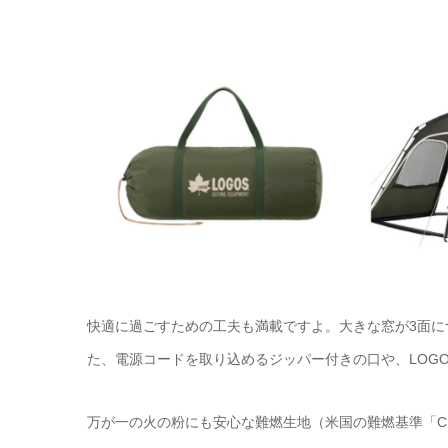
快適に過ごすための工夫も満載ですよ。大きな窓が3面
た、電源コードを取り込めるジッパー付きの口や、LOG
万が一の火の粉にも安心な難燃生地（米国の難燃基準「CP