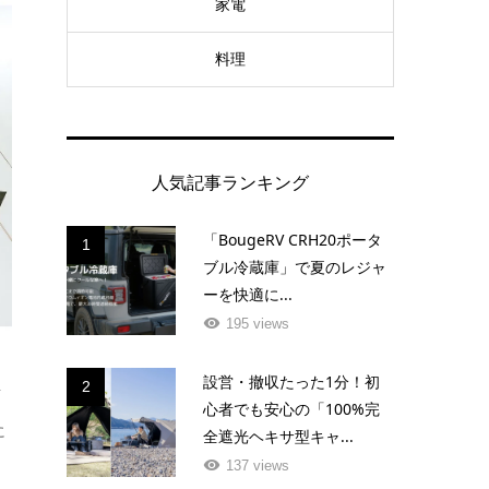
家電
料理
人気記事ランキング
「BougeRV CRH20ポータ
1
ブル冷蔵庫」で夏のレジャ
ーを快適に...
195 views
設営・撤収たった1分！初
2
イ
心者でも安心の「100%完
に
全遮光ヘキサ型キャ...
137 views