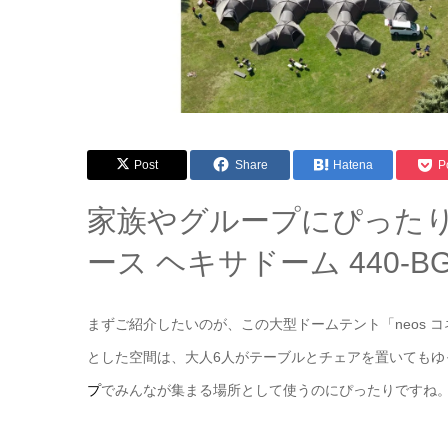
Post
Share
Hatena
P
家族やグループにぴったり
ース ヘキサドーム 440-B
まずご紹介したいのが、この大型ドームテント「neos コネ
とした空間は、大人6人がテーブルとチェアを置いても
プ
でみんなが集まる場所として使うのにぴったりですね