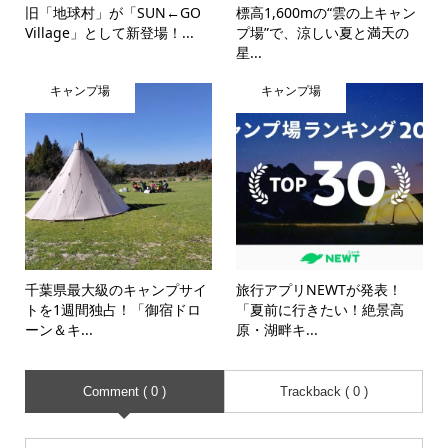
旧「地球村」が「SUN←GO
標高1,600mの“雲の上キャン
Village」として新登場！...
プ場”で、涼しい夏と満天の
星...
キャンプ場
キャンプ場
千葉県最大級のキャンプサイ
旅行アプリNEWTが発表！
トを1週間独占！「御宿ドロ
「夏前に行きたい！絶景高
ーン＆キ...
原・湖畔キ...
Comment ( 0 )
Trackback ( 0 )