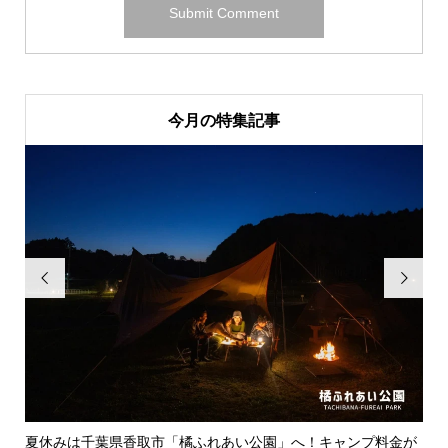
今月の特集記事


金が
バイク旅がもっと快適に！デイトナから待望の「WIDE/RES...
お