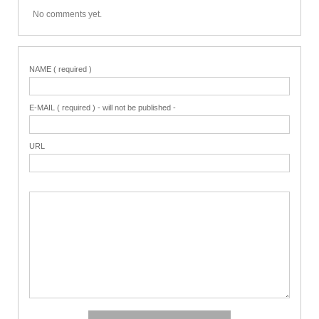
No comments yet.
NAME ( required )
E-MAIL ( required ) - will not be published -
URL