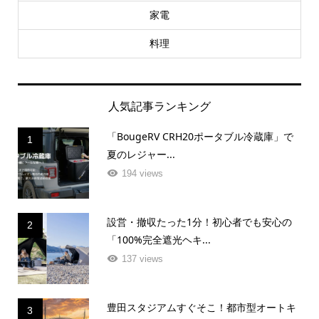
家電
料理
人気記事ランキング
「BougeRV CRH20ポータブル冷蔵庫」で
1
夏のレジャー...
194 views
設営・撤収たった1分！初心者でも安心の
2
「100%完全遮光ヘキ...
137 views
豊田スタジアムすぐそこ！都市型オートキ
3
ャンプ場「エルミオーレ...