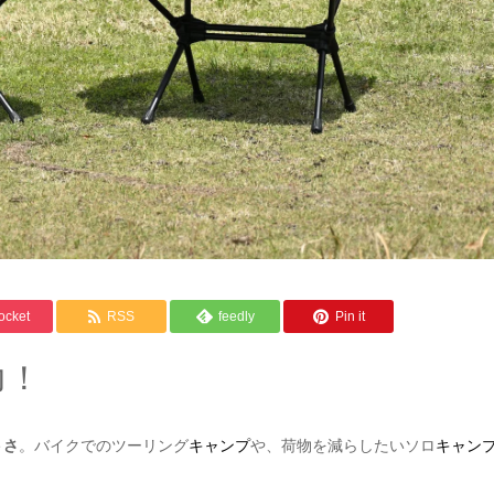
ocket
RSS
feedly
Pin it
力！
トさ
。バイクでのツーリング
キャンプ
や、荷物を減らしたいソロ
キャン