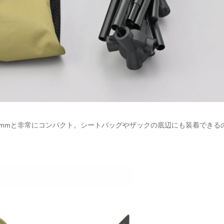
130mmと非常にコンパクト。シートバッグやザックの底辺にも装着できる