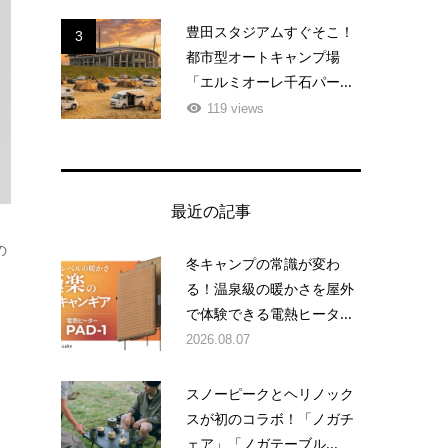
豊田スタジアムすぐそこ！
3
都市型オートキャンプ場
「エルミオーレ千石パー...
119 views
最近の記事
の
冬キャンプの常識が変わ
る！温泉級の暖かさを屋外
で体験できる電熱ヒータ...
2026.08.07
スノーピークとヘリノック
スが初のコラボ！「ノガチ
ェア」「ノガテーブル...