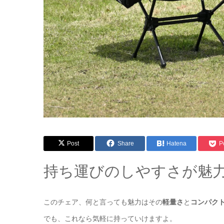
Post
Share
Hatena
P
持ち運びのしやすさが魅
このチェア、何と言っても魅力はその
軽量さ
と
コンパク
でも、これなら気軽に持っていけますよ。