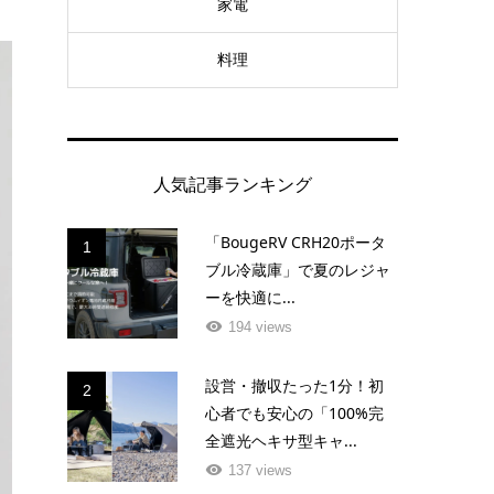
家電
料理
人気記事ランキング
「BougeRV CRH20ポータ
1
ブル冷蔵庫」で夏のレジャ
ーを快適に...
194 views
設営・撤収たった1分！初
2
心者でも安心の「100%完
全遮光ヘキサ型キャ...
137 views